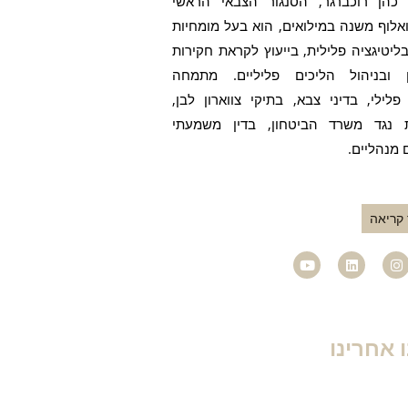
 כהן רוכברגר, הסנגור הצבאי הראשי
אלוף משנה במילואים, הוא בעל מומחיות
בליטיגציה פלילית, בייעוץ לקראת חקירות
 ובניהול הליכים פליליים. מתמחה
לילי, בדיני צבא, בתיקי צווארון לבן,
 נגד משרד הביטחון, בדין משמעתי
 מנהליים.
קריאה
Y
L
I
o
i
n
u
n
s
t
k
t
u
e
a
b
d
g
e
i
r
 אחרינו
n
a
m