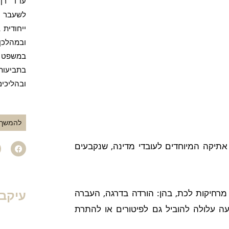
עו"ד רן
לשעבר ו
ייחודית 
ובמהלכן
במשפט פ
בתביעות
ובהליכים
להמשך 
F
י אתיקה
ה
מיוחדים לעובדי מדינה, שנקבעים
a
c
e
b
o
o
עיקבו
רחיקות לכת, בהן: הורדה בדרגה, העברה
k
 עלולה להוביל גם לפיטורים או להתרת