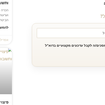
ותשוב
הכרה ב
וערעור
ל?
הביטחו
להמשך
אפריל 28, 026
סכים/ה לקבל עדכונים מקצועיים בדוא"ל
פיצוי