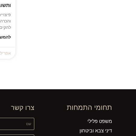
ותשוב
פיצויי
והכרה 
להקים 
להמשך
אפריל 28, 026
תחומי התמחות
צרו קשר
משפט פלילי
שם
דיני צבא וביטחון