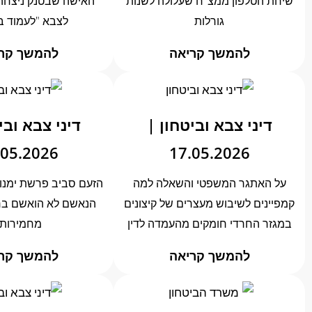
שיחת הטלפון ממצ"ח שעלולה לשנות
האישה שבטנק ניצחה?
גורלות
לצבא "לעמוד ב
להמשך קריאה
להמשך קר
דיני צבא וביטחון |
דיני צבא ובי
.05.2026
17.05.2026
על האתגר המשפטי והשאלה למה
הזעם סביב פרשת ימנו 
קמפיינים לשיבוש מעצרים של קיצונים
הנאשם לא הואשם בר
במגזר החרדי חומקים מהעמדה לדין
מחמירות
להמשך קריאה
להמשך קר