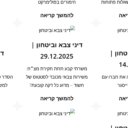
שאלות פתוחות
הימורים בפולימרקט
יאה
להמשך קריאה
דיני צבא וביטחון |
טחון |
די
29.12.2025
14
משרתי קבע תחת חקירת מצ״ח:
ה את חברו עם
משירות צבאי מכובד לסטטוס של
הסדר טי
ייסגר
חשוד – מדוע כל דקה קובעת?
למשר
יאה
להמשך קריאה
טחון |