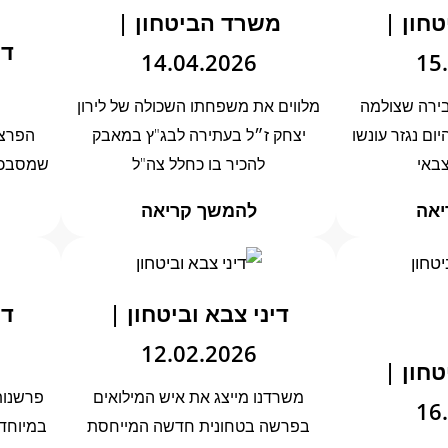
טחון |
משרד הביטחון |
די
14.04.2026
15
עבירה שצולמה
מלווים את משפחתו השכולה של לירון
יום נגזר עונשו
יצחק ז״ל בעתירה לבג"ץ במאבק
הפרצה
צבאי
להכיר בו כחלל צה"ל
שמסבכים
יאה
להמשך קריאה
דיני צבא וביטחון |
די
12.02.2026
טחון |
משרדנו מייצג את איש המילואים
פרשנות
16
בפרשה בטחונית חדשה המייחסת
במיוחד