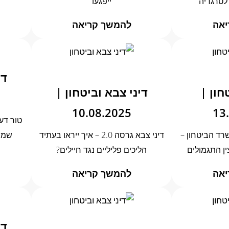
טרגדיה
ייפגעו
יאה
להמשך קריאה
די
ון |
דיני צבא וביטחון |
10.08.2025
13
טור דע
רד הביטחון –
דיני צבא גרסה 2.0 – איך ייראו בעתיד
שמת
ן התגמולים
הליכים פליליים נגד חיילים?
יאה
להמשך קריאה
די