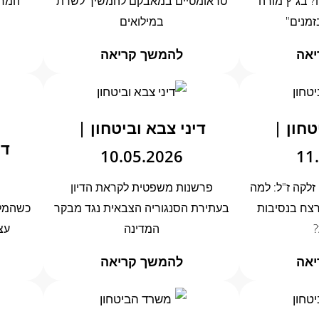
 בג"ץ מורה
טראומטיים במאבקם להמשיך לשרת
המחב
זמנים"
במילואים
יאה
להמשך קריאה
טחון |
דיני צבא וביטחון |
די
10.05.2026
11
זלקה ז"ל: למה
פרשנות משפטית לקראת הדיון
צח בנסיבות
בעתירת הסנגוריה הצבאית נגד מבקר
כשהמלח
?
המדינה
עצ
יאה
להמשך קריאה