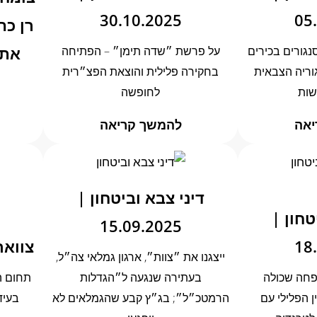
30.10.2025
05
רן כה
את 
נגורים בכירים
על פרשת ״שדה תימן״ – הפתיחה
וריה הצבאית
בחקירה פלילית והוצאת הפצ״רית
שות
לחופשה
יאה
להמשך קריאה
דיני צבא וביטחון |
טחון |
15.09.2025
18
צווארון ל
ייצגנו את ״צוות״, ארגון גמלאי צה״ל,
פחה שכולה
בעתירה שנגעה ל״הגדלות
תחום ה
ן הפלילי עם
הרמטכ״ל״; בג״ץ קבע שהגמלאים לא
בעיד